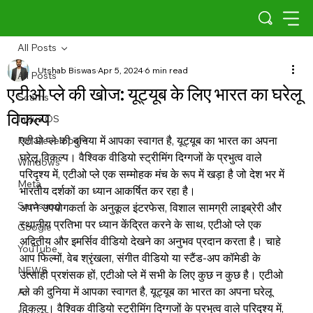
All Posts
Utshab Biswas
Apr 5, 2024
6 min read
All Posts
एटीओ प्ले की खोज: यूट्यूब के लिए भारत का घरेलू
Scams
विकल्प
Indus OS
एटीओ प्ले की दुनिया में आपका स्वागत है, यूट्यूब का भारत का अपना 
For Developers
घरेलू विकल्प। वैश्विक वीडियो स्ट्रीमिंग दिग्गजों के प्रभुत्व वाले 
Windows
परिदृश्य में, एटीओ प्ले एक सम्मोहक मंच के रूप में खड़ा है जो देश भर में 
Meta
भारतीय दर्शकों का ध्यान आकर्षित कर रहा है।
Samsung
अपने उपयोगकर्ता के अनुकूल इंटरफेस, विशाल सामग्री लाइब्रेरी और 
स्थानीय प्रतिभा पर ध्यान केंद्रित करने के साथ, एटीओ प्ले एक 
Google
अद्वितीय और इमर्सिव वीडियो देखने का अनुभव प्रदान करता है। चाहे 
YouTube
आप फिल्मों, वेब श्रृंखला, संगीत वीडियो या स्टैंड-अप कॉमेडी के 
NEWS
उत्साही प्रशंसक हों, एटीओ प्ले में सभी के लिए कुछ न कुछ है। एटीओ 
प्ले की दुनिया में आपका स्वागत है, यूट्यूब का भारत का अपना घरेलू 
AI
विकल्प। वैश्विक वीडियो स्ट्रीमिंग दिग्गजों के प्रभुत्व वाले परिदृश्य में, 