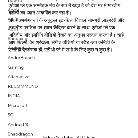
How to
एटीओ प्ले एक सम्मोहक मंच के रूप में खड़ा है जो देश भर में भारतीय 
Apple
दर्शकों का ध्यान आकर्षित कर रहा है।
Whatsapp
अपने उपयोगकर्ता के अनुकूल इंटरफेस, विशाल सामग्री लाइब्रेरी और 
स्थानीय प्रतिभा पर ध्यान केंद्रित करने के साथ, एटीओ प्ले एक 
Apps
Image Title
Image Title
Image Title
Image Title
Image Title
Image Title
Image Title
Image Title
Image Title
Image Title
Video Title
Video Title
अद्वितीय और इमर्सिव वीडियो देखने का अनुभव प्रदान करता है। चाहे 
Shopping
Describe your image here
Describe your image here
Describe your image here
Describe your image here
Describe your image here
Describe your image here
Describe your image here
Describe your image here
Describe your image here
Describe your image here
Describe your video here
Describe your video here
आप फिल्मों, वेब श्रृंखला, संगीत वीडियो या स्टैंड-अप कॉमेडी के 
Android
उत्साही प्रशंसक हों, एटीओ प्ले में सभी के लिए कुछ न कुछ है।
AndroBranch
Gaming
Alternative
RECOMMEND
INDIA
Microsoft
5G
Android 15
Snapdragon
Indian YouTube - ATO Play