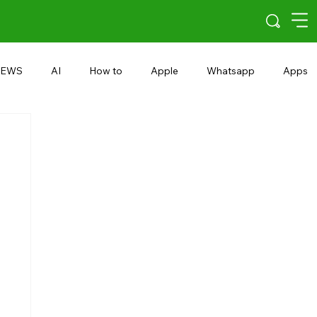
EWS
AI
How to
Apple
Whatsapp
Apps
5G
Android 15
Snapdragon
eRupee
Earbuds