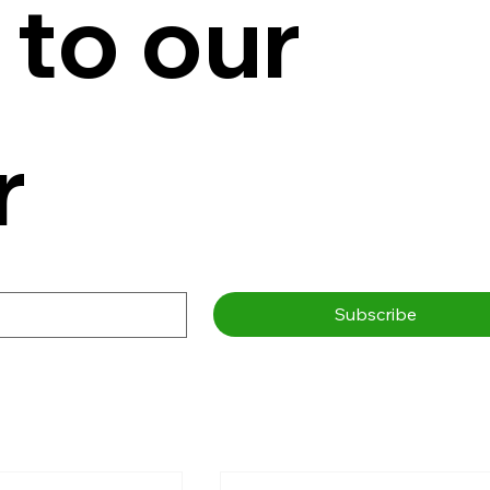
to our 
r
Subscribe