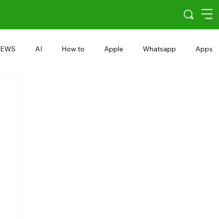
EWS
AI
How to
Apple
Whatsapp
Apps
5G
Android 15
Snapdragon
eRupee
Earbuds