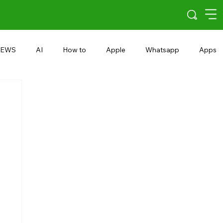
EWS
AI
How to
Apple
Whatsapp
Apps
5G
Android 15
Snapdragon
eRupee
Earbuds