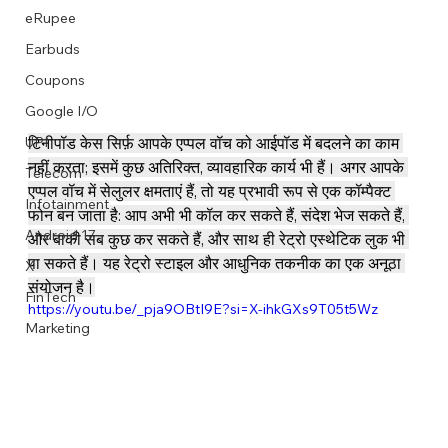
eRupee
Earbuds
Coupons
Google I/O
टिनीपॉड केस सिर्फ़ आपके एप्पल वॉच को आईपॉड में बदलने का काम 
UPI
नहीं करता; इसमें कुछ अतिरिक्त, व्यावहारिक कार्य भी हैं। अगर आपके 
Telecom
एप्पल वॉच में सेलुलर क्षमताएं हैं, तो यह प्रभावी रूप से एक कॉम्पैक्ट 
Infotainment
फोन बन जाता है: आप अभी भी कॉल कर सकते हैं, संदेश भेज सकते हैं, 
Android 17
और बाकी सब कुछ कर सकते हैं, और साथ ही रेट्रो एस्थेटिक लुक भी 
पा सकते हैं। यह रेट्रो स्टाइल और आधुनिक तकनीक का एक अनूठा 
X
संयोजन है।
FinTech
https://youtu.be/_pja9OBtI9E?si=X-ihkGXs9T05t5Wz
Marketing