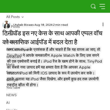
All Posts
Utshab Biswas
Aug 18, 2024
2 min read
All Posts
टिनीपॉड इस नए केस के साथ आपकी एप्पल वॉच
Scams
को क्लासिक आईपॉड में बदल देता है
Indus OS
अगर आप iPod के प्रशंसक हैं और चाहते हैं कि यह वापस आ जाए, तो 
For Developers
TinyPod ने आपके समकालीन Apple Watch के लिए उस सपने 
Windows
की एक एक्सेसरी बनाई है। iPod रेंज के खत्म होने के साथ, TinyPod 
Meta
का सबसे नया उत्पाद हमें यह क्षमता देता है कि आपका Apple 
Samsung
Watch iPod को मिनी IOS उत्पाद के रूप में उपयोग कर सके। 
इसके अलावा यह iPod जैसा दिखेगा, और इसमें कुछ हद तक उपयोगी 
Google
स्क्रॉल व्हील भी होगा।
YouTube
NEWS
AI