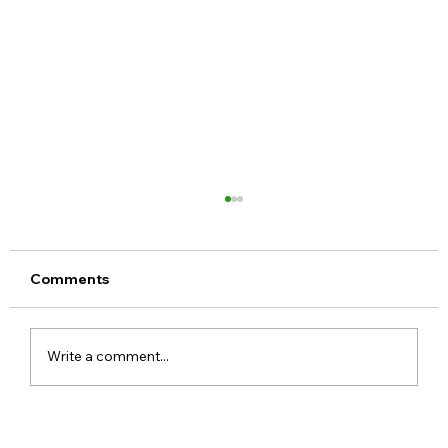
Comments
Write a comment...
Realme 16x 5G India Specs Leaked