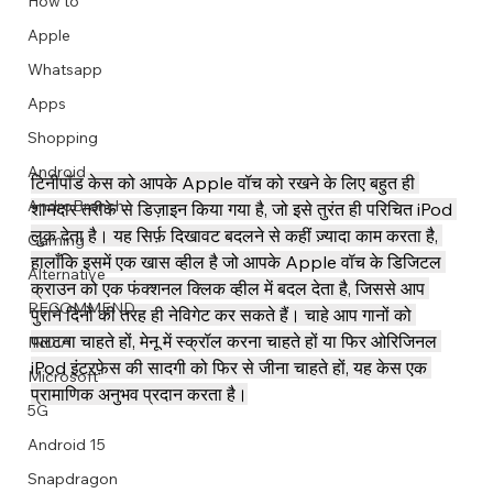
How to
Apple
Whatsapp
Apps
Image Title
Image Title
Image Title
Image Title
Image Title
Image Title
Image Title
Image Title
Image Title
Image Title
Video Title
Video Title
Shopping
Describe your image here
Describe your image here
Describe your image here
Describe your image here
Describe your image here
Describe your image here
Describe your image here
Describe your image here
Describe your image here
Describe your image here
Describe your video here
Describe your video here
Android
टिनीपॉड केस को आपके Apple वॉच को रखने के लिए बहुत ही 
AndroBranch
शानदार तरीके से डिज़ाइन किया गया है, जो इसे तुरंत ही परिचित iPod 
लुक देता है। यह सिर्फ़ दिखावट बदलने से कहीं ज़्यादा काम करता है, 
Gaming
हालाँकि इसमें एक खास व्हील है जो आपके Apple वॉच के डिजिटल 
Alternative
क्राउन को एक फंक्शनल क्लिक व्हील में बदल देता है, जिससे आप 
RECOMMEND
पुराने दिनों की तरह ही नेविगेट कर सकते हैं। चाहे आप गानों को 
पलटना चाहते हों, मेनू में स्क्रॉल करना चाहते हों या फिर ओरिजिनल 
INDIA
iPod इंटरफ़ेस की सादगी को फिर से जीना चाहते हों, यह केस एक 
Microsoft
प्रामाणिक अनुभव प्रदान करता है।
5G
Android 15
Snapdragon