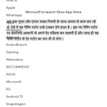
How to
Apple
Microsoft to launch Xbox App Store
Whatsapp
अब तक गूगल और एप्पल सख्त नियमों के साथ आराम से काम कर रहे 
Apps
Image Title
Image Title
Image Title
Image Title
Image Title
Image Title
Image Title
Image Title
Image Title
Image Title
Video Title
Video Title
थे, ऐसे में यह गेमिंग स्टोर उन्हें टक्कर देने वाला है। इस नए गेमिंग स्टोर 
Shopping
Describe your image here
Describe your image here
Describe your image here
Describe your image here
Describe your image here
Describe your image here
Describe your image here
Describe your image here
Describe your image here
Describe your image here
Describe your video here
Describe your video here
पर कंपनियां आसानी से अपने ऐप पब्लिश कर सकती हैं और जल्द ही यह 
Android
गेमिंग स्टोर से ऐप स्टोर का रूप भी ले लेगा।
AndroBranch
Gaming
Alternative
RECOMMEND
INDIA
Microsoft
5G
Android 15
Snapdragon