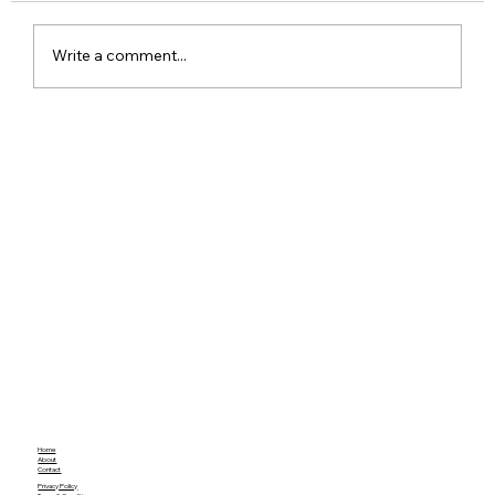
Write a comment...
Meta Apologises After PM Modi Video
Was Removed on Facebook in India
Government Seeks Explanation
Home
About
Contact
Privacy Policy