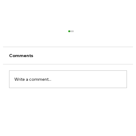
Comments
Write a comment...
Meta Apologises After PM Modi Video
Was Removed on Facebook in India
Government Seeks Explanation