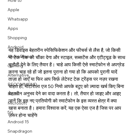
How to
Apple
Whatsapp
Apps
Image Title
Image Title
Image Title
Image Title
Image Title
Image Title
Image Title
Image Title
Image Title
Image Title
Video Title
Video Title
Shopping
Describe your image here
Describe your image here
Describe your image here
Describe your image here
Describe your image here
Describe your image here
Describe your image here
Describe your image here
Describe your image here
Describe your image here
Describe your video here
Describe your video here
Android
यह डिवाइस बेहतरीन स्पेसिफिकेशन और फीचर्स से लैस है, जो किसी 
AndroBranch
भी टेक गीक को चौंका देगा और स्टाइल, सब्सटेंस और एटीट्यूड के साथ 
चुनौती देने के लिए तैयार है। चाहे आप किसी ऐसे स्मार्टफोन से अपग्रेड 
Gaming
करना चाह रहे हों जो इतना पुराना हो गया हो कि आपको पुरानी यादें 
Alternative
ताज़ा हो जाएँ या फिर आप सिर्फ़ लेटेस्ट टेक ट्रेंड्स पर नज़र रखना 
RECOMMEND
चाहते हों, मोटोरोला एज 50 नियो आपके बटुए को ज़्यादा खर्च किए बिना 
बेहतरीन अनुभव देने का वादा करता है। तो, तैयार हो जाइए और आइए 
INDIA
जानें कि इस नए प्रतियोगी को स्मार्टफोन के इस व्यस्त क्षेत्र में क्या 
Microsoft
खास बनाता है। हमारा विश्वास करें, यह एक ऐसा एज है जिस पर आप 
5G
ज़रूर होना चाहेंगे!
Android 15
Snapdragon