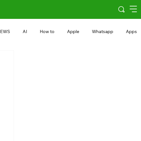
EWS
AI
How to
Apple
Whatsapp
Apps
5G
Android 15
Snapdragon
eRupee
Earbuds