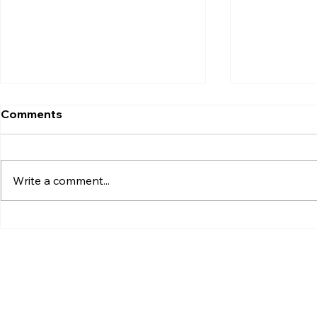
Comments
Write a comment...
ChatGPT Could Soon Let
ChatGPT F
You Create Custom
Unlimited 
Stickers for WhatsApp
New GPT-5
Directly
Upgrade