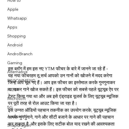
How to
Apple
Whatsapp
Apps
Image Title
Image Title
Image Title
Image Title
Image Title
Image Title
Image Title
Image Title
Image Title
Image Title
Video Title
Video Title
Shopping
Describe your image here
Describe your image here
Describe your image here
Describe your image here
Describe your image here
Describe your image here
Describe your image here
Describe your image here
Describe your image here
Describe your image here
Describe your video here
Describe your video here
Android
AndroBranch
Gaming
इस ब्लॉग में हम इस नए YTM फीचर के बारे में जानने जा रहे हैं -
Alternative
यह नया फीचर
हम तू सर्च
 आपको उन गानों को खोजने में मदद करेगा 
RECOMMEND
जिन्हें आप भूल गए हैं। आप इस फीचर का इस्तेमाल करके गुनगुनाकर 
या गाकर गाने खोज सकते हैं। इस फीचर को सबसे पहले 
यूट्यूब 
ऐप पर 
INDIA
टेस्ट किया गया था और अब इसे 
एंड्राइड 
यूजर्स के लिए 
यूट्यूब म्यूजिक
Microsoft
पर पूरी तरह से रोल आउट किया जा रहा है।
5G
इस उन्नत ऑडियो पहचान तकनीक का उपयोग करके, यूट्यूब म्यूजिक 
Android 15
आपके गुनगुनाने, गाने और सीटी बजाने के आधार पर गाने की पहचान 
कर सकता है, और इसके लिए सटीक बोल याद रखने की आवश्यकता 
Snapdragon