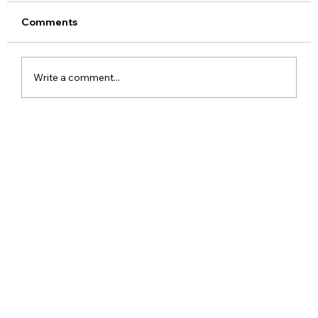
Comments
Write a comment...
Xiaomi Launches Mijia in India to Build
a Smarter Connected Home
Ecosystem