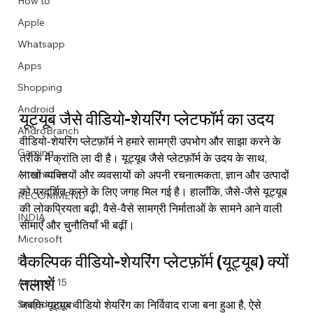
How to
Apple
Whatsapp
Apps
Image Title
Image Title
Image Title
Image Title
Image Title
Image Title
Image Title
Image Title
Image Title
Image Title
Video Title
Video Title
Shopping
Describe your image here
Describe your image here
Describe your image here
Describe your image here
Describe your image here
Describe your image here
Describe your image here
Describe your image here
Describe your image here
Describe your image here
Describe your video here
Describe your video here
Android
यूट्यूब जैसे वीडियो-शेयरिंग प्लेटफॉर्म का उदय
AndroBranch
वीडियो-शेयरिंग प्लेटफ़ॉर्म ने हमारे सामग्री उपभोग और साझा करने के 
Gaming
तरीके में क्रांति ला दी है। यूट्यूब जैसे प्लेटफ़ॉर्म के उदय के साथ, 
लाखों व्यक्तियों और व्यवसायों को अपनी रचनात्मकता, ज्ञान और उत्पादों 
Alternative
को प्रदर्शित करने के लिए जगह मिल गई है। हालाँकि, जैसे-जैसे यूट्यूब 
RECOMMEND
की लोकप्रियता बढ़ी, वैसे-वैसे सामग्री निर्माताओं के सामने आने वाली 
INDIA
सीमाएँ और चुनौतियाँ भी बढ़ीं।
Microsoft
वैकल्पिक वीडियो-शेयरिंग प्लेटफ़ॉर्म (यूट्यूब) क्यों 
5G
तलाशें
Android 15
जबकि यूट्यूब वीडियो शेयरिंग का निर्विवाद राजा बना हुआ है, ऐसे 
Snapdragon