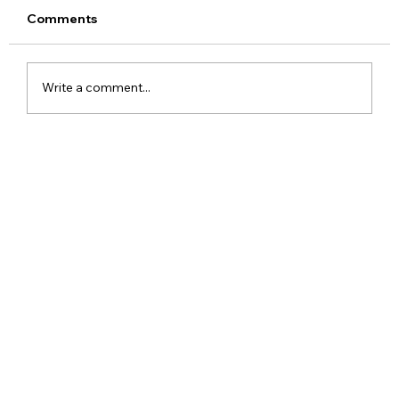
Comments
Write a comment...
Meta Apologises After PM Modi Video
Was Removed on Facebook in India
Government Seeks Explanation