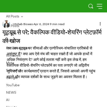
All Posts
Utshab Biswas
Apr 6, 2024
9 min read
All Posts
यूट्यूब से परे: वैकल्पिक वीडियो-शेयरिंग प्लेटफ़ॉर्म
Scams
की खोज
Indus OS
क्या आप यूट्यूब पर सीमाओं और एल्गोरिथम-संचालित प्रतिबंधों से 
For Developers
असंतुष्ट हैं? क्या आप ऐसे मंच की चाहत रखते हैं जो आपके हाथों में 
Windows
अधिक नियंत्रण दे? आगे कोई तलाश नहीं करें! इस लेख में, हम 
Meta
वैकल्पिक वीडियो-शेयरिंग प्लेटफ़ॉर्म का पता लगाएंगे जो अद्वितीय 
Samsung
सुविधाएँ और कार्यक्षमताएँ प्रदान करते हैं, जिससे आपको अपनी पहुंच 
बढ़ाने और व्यापक दर्शकों के साथ जुड़ने का अवसर मिलता है।
Google
YouTube
NEWS
AI