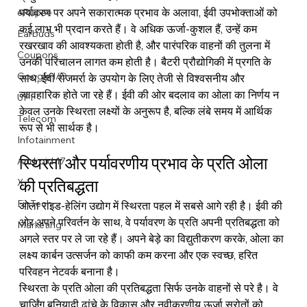
पर्यावरण पर अपने सकारात्मक प्रभाव के अलावा, ईवी उपभोक्ताओं को 
eRupee
कई लाभ भी प्रदान करते हैं। वे अधिक ऊर्जा-कुशल हैं, उन्हें कम 
Earbuds
रखरखाव की आवश्यकता होती है, और पारंपरिक वाहनों की तुलना में 
Coupons
उनकी परिचालन लागत कम होती है। बैटरी प्रौद्योगिकी में प्रगति के 
Google I/O
साथ, ईवी रोजमर्रा के उपयोग के लिए तेजी से विश्वसनीय और 
व्यावहारिक होते जा रहे हैं। ईवी की ओर बदलाव का ओला का निर्णय न 
UPI
केवल उनके स्थिरता लक्ष्यों के अनुरूप है, बल्कि लंबे समय में आर्थिक 
Telecom
रूप से भी सार्थक है।
Infotainment
स्थिरता और पर्यावरणीय प्रभाव के प्रति ओला 
Android 17
की प्रतिबद्धता
X
FinTech
ओला राइड-हेलिंग उद्योग में स्थिरता पहल में सबसे आगे रही है। ईवी की 
ओर अपने परिवर्तन के साथ, वे पर्यावरण के प्रति अपनी प्रतिबद्धता को 
Marketing
अगले स्तर पर ले जा रहे हैं। अपने बेड़े का विद्युतीकरण करके, ओला का 
लक्ष्य कार्बन उत्सर्जन को काफी कम करना और एक स्वच्छ, हरित 
परिवहन नेटवर्क बनाना है।
स्थिरता के प्रति ओला की प्रतिबद्धता सिर्फ उनके वाहनों से परे है। वे 
चार्जिंग बुनियादी ढांचे के विकास और नवीकरणीय ऊर्जा स्रोतों को 