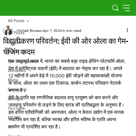
All Posts
Utshab Biswas
Apr 7, 2024
6 min read
All Posts
विद्युतीकरण परिवर्तन: ईवी की ओर ओला का गेम-
Scams
चेंजिंग कदम
Indus OS
एक अभूतपूर्व कदम में, भारत का सबसे बड़ा राइड-हेलिंग प्लेटफॉर्म ओला, 
For Developers
देश में इलेक्ट्रिक वाहनों (ईवी) में बदलाव का नेतृत्व कर रहा है। अगले 
Windows
12 महीनों में अपने बेड़े में 10,000 ईवी जोड़ने की महत्वाकांक्षी योजना 
Meta
के साथ, ओला का लक्ष्य एक टिकाऊ, कार्बन-तटस्थ परिवहन नेटवर्क 
Samsung
बनाना है।
ईवी के प्रति यह रणनीतिक बदलाव वायु प्रदूषण को कम करने और 
Google
जलवायु परिवर्तन से लड़ने के लिए ब्रांड की प्रतिबद्धता के अनुरूप है। 
YouTube
इस हरित प्रौद्योगिकी को अपनाकर, ओला न केवल उद्योग में एक मानक 
NEWS
स्थापित कर रहा है, बल्कि स्वच्छ और हरित भविष्य के प्रति अपना 
समर्पण भी प्रदर्शित कर रहा है।
AI