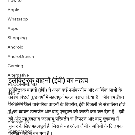
How to
Apple
Whatsapp
Apps
Image Title
Image Title
Image Title
Image Title
Image Title
Image Title
Image Title
Image Title
Image Title
Image Title
Video Title
Video Title
Shopping
Describe your image here
Describe your image here
Describe your image here
Describe your image here
Describe your image here
Describe your image here
Describe your image here
Describe your image here
Describe your image here
Describe your image here
Describe your video here
Describe your video here
Android
AndroBranch
Gaming
Alternative
इलेक्ट्रिक वाहनों (ईवी) का महत्व
RECOMMEND
इलेक्ट्रिक वाहनों (ईवी) ने अपने कई पर्यावरणीय और आर्थिक लाभों के 
INDIA
कारण पिछले कुछ वर्षों में महत्वपूर्ण महत्व प्राप्त किया है। जीवाश्म ईंधन 
Microsoft
पर चलने वाले पारंपरिक वाहनों के विपरीत, ईवी बिजली से संचालित होते 
हैं, जो कार्बन उत्सर्जन और वायु प्रदूषण को काफी कम कर देता है। ईवी 
5G
की ओर यह बदलाव जलवायु परिवर्तन से निपटने और वायु गुणवत्ता में 
Android 15
सुधार के लिए महत्वपूर्ण है, जिससे यह ओला जैसी कंपनियों के लिए एक 
Snapdragon
प्रमुख फोकस बन गया है।