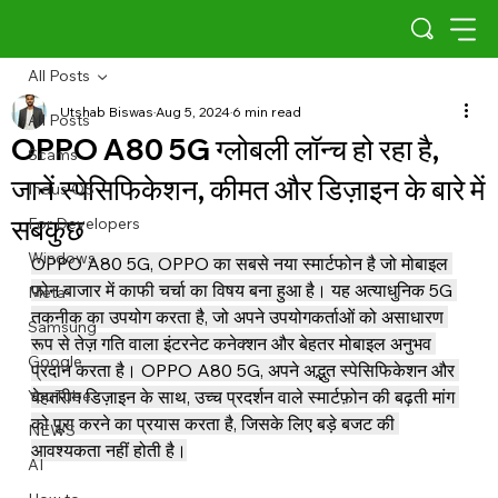
All Posts
Utshab Biswas
Aug 5, 2024
6 min read
All Posts
OPPO A80 5G ग्लोबली लॉन्च हो रहा है,
Scams
जानें स्पेसिफिकेशन, कीमत और डिज़ाइन के बारे में
Indus OS
सबकुछ
For Developers
Windows
OPPO A80 5G, OPPO का सबसे नया स्मार्टफोन है जो मोबाइल 
फोन बाजार में काफी चर्चा का विषय बना हुआ है। यह अत्याधुनिक 5G 
Meta
तकनीक का उपयोग करता है, जो अपने उपयोगकर्ताओं को असाधारण 
Samsung
रूप से तेज़ गति वाला इंटरनेट कनेक्शन और बेहतर मोबाइल अनुभव 
Google
प्रदान करता है। OPPO A80 5G, अपने अद्भुत स्पेसिफिकेशन और 
YouTube
बेहतरीन डिज़ाइन के साथ, उच्च प्रदर्शन वाले स्मार्टफ़ोन की बढ़ती मांग 
को पूरा करने का प्रयास करता है, जिसके लिए बड़े बजट की 
NEWS
आवश्यकता नहीं होती है।
AI