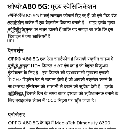
ओप्पो A80 5G: मुख्य स्पेसिफिकेशन
eRupee
Earbuds
OPPO A80 5G में कई शानदार फीचर्स दिए गए हैं, जो इसे मिड-रेंज 
स्मार्टफोन मार्केट में एक बेहतरीन विकल्प बनाते हैं। आइए इसके मुख्य 
Coupons
स्पेसिफिकेशन्स पर नज़र डालते हैं ताकि यह समझा जा सके कि इस 
Google I/O
डिवाइस में क्या खासियतें हैं।
UPI
प्रदर्शन
Telecom
OPPO A80 5G एक ऐसा स्मार्टफोन है जिसकी स्क्रीन साइज़ में 
Infotainment
बड़ी है, इसका HD+ डिस्प्ले 6.67 इंच का है जो बेहतर विज़ुअल 
Android 17
इंटरैक्शन के लिए है। इस डिस्प्ले की प्रभावशाली गुणवत्ता इसकी 
X
120Hz रिफ्रेश रेट से उत्पन्न होती है जो आपको स्क्रॉल करने के 
FinTech
साथ-साथ एनिमेशन को आसानी से देखने की सुविधा देती है। इसके 
अतिरिक्त, डिस्प्ले दिन के समय बाहर दृश्यता को सुविधाजनक बनाने के 
Marketing
लिए ब्राइटनेस लेवल में 1000 निट्स पर पहुँच जाता है।
प्रोसेसर
OPPO A80 5G के मूल में MediaTek Dimensity 6300 