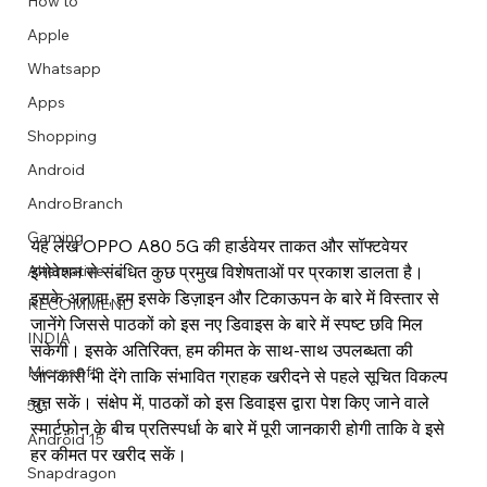
How to
Apple
Whatsapp
Apps
Image Title
Image Title
Image Title
Image Title
Image Title
Image Title
Image Title
Image Title
Image Title
Image Title
Video Title
Video Title
Shopping
Describe your image here
Describe your image here
Describe your image here
Describe your image here
Describe your image here
Describe your image here
Describe your image here
Describe your image here
Describe your image here
Describe your image here
Describe your video here
Describe your video here
Android
AndroBranch
Gaming
यह लेख OPPO A80 5G की हार्डवेयर ताकत और सॉफ्टवेयर 
इनोवेशन से संबंधित कुछ प्रमुख विशेषताओं पर प्रकाश डालता है। 
Alternative
इसके अलावा, हम इसके डिज़ाइन और टिकाऊपन के बारे में विस्तार से 
RECOMMEND
जानेंगे जिससे पाठकों को इस नए डिवाइस के बारे में स्पष्ट छवि मिल 
INDIA
सकेगी। इसके अतिरिक्त, हम कीमत के साथ-साथ उपलब्धता की 
Microsoft
जानकारी भी देंगे ताकि संभावित ग्राहक खरीदने से पहले सूचित विकल्प 
चुन सकें। संक्षेप में, पाठकों को इस डिवाइस द्वारा पेश किए जाने वाले 
5G
स्मार्टफ़ोन के बीच प्रतिस्पर्धा के बारे में पूरी जानकारी होगी ताकि वे इसे 
Android 15
हर कीमत पर खरीद सकें।
Snapdragon